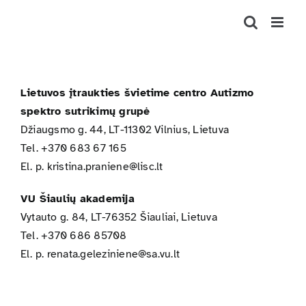
Skip
to
content
Lietuvos įtraukties švietime centro Autizmo
spektro sutrikimų grupė
Džiaugsmo g. 44, LT-11302 Vilnius, Lietuva
Tel. +370 683 67 165
El. p.
kristina.praniene@lisc.lt
VU Šiaulių akademija
Vytauto g. 84, LT-76352 Šiauliai, Lietuva
Tel. +370 686 85708
El. p.
renata.geleziniene@sa.vu.lt