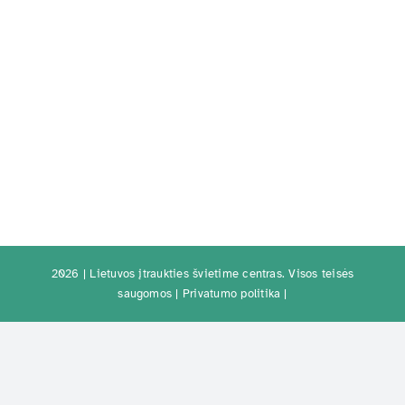
2026 | Lietuvos įtraukties švietime centras. Visos teisės
saugomos |
Privatumo politika
|