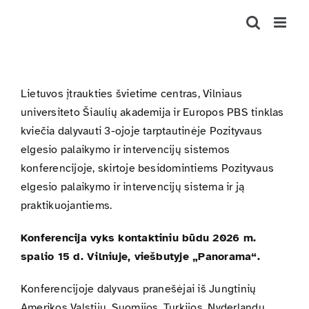
Skip
to
content
Lietuvos įtraukties švietime centras, Vilniaus
universiteto Šiaulių akademija ir Europos PBS tinklas
kviečia dalyvauti 3-ojoje tarptautinėje Pozityvaus
elgesio palaikymo ir intervencijų sistemos
konferencijoje, skirtoje besidomintiems Pozityvaus
elgesio palaikymo ir intervencijų sistema ir ją
praktikuojantiems.
Konferencija vyks kontaktiniu būdu 2026 m.
spalio 15 d. Vilniuje, viešbutyje „Panorama“.
Konferencijoje dalyvaus pranešėjai iš Jungtinių
Amerikos Valstijų, Suomijos, Turkijos, Nyderlandų,